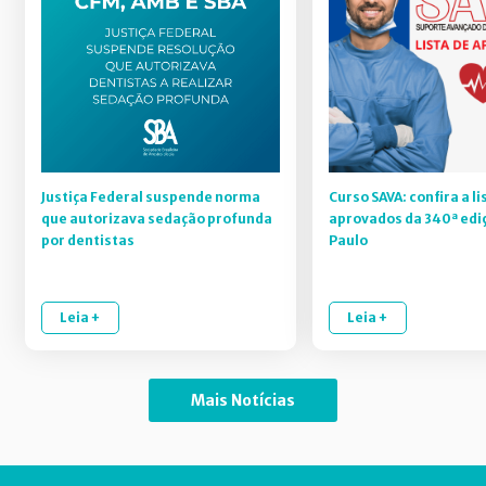
Justiça Federal suspende norma
Curso SAVA: confira a li
que autorizava sedação profunda
aprovados da 340ª edi
por dentistas
Paulo
Leia +
Leia +
Mais Notícias