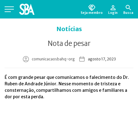
Seja membro
Login
Busca
Está em busca de algum documento?
Clique
Notícias
aqui
para encontrá-lo.
Nota de pesar
comunicacaosbahq-org
agosto 17, 2023
É com grande pesar que comunicamos o falecimento do Dr.
Ruben de Andrade Júnior. Nesse momento de tristeza e
consternação, compartilhamos com amigos e familiares a
dor por esta perda.