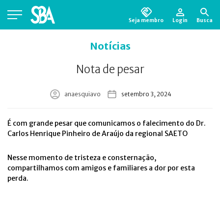
Seja membro
Login
Busca
Está em busca de algum documento?
Clique
Notícias
aqui
para encontrá-lo.
Nota de pesar
anaesquiavo
setembro 3, 2024
É com grande pesar que comunicamos o falecimento do Dr.
Carlos Henrique Pinheiro de Araújo da regional SAETO
Nesse momento de tristeza e consternação,
compartilhamos com amigos e familiares a dor por esta
perda.