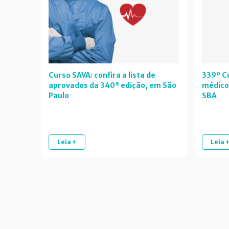
Curso SAVA: confira a lista de
339º Cu
aprovados da 340ª edição, em São
médico
Paulo
SBA
Leia +
Leia 