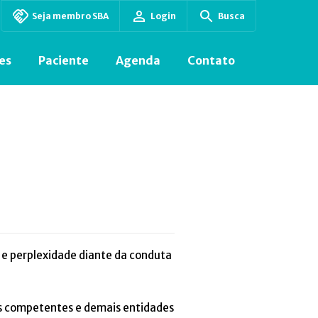
Seja membro SBA
Login
Busca
es
Paciente
Agenda
Contato
o e perplexidade diante da conduta
es competentes e demais entidades