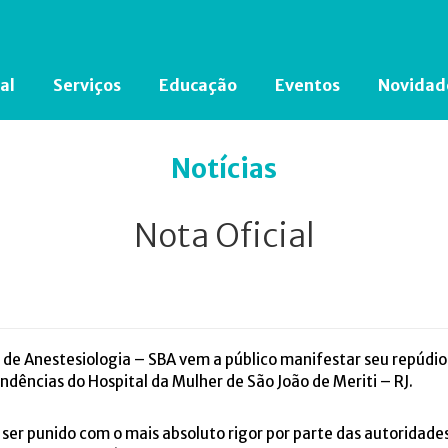
al
Serviços
Educação
Eventos
Novidad
Está em busca de algum documento?
Clique aqui
para encontrá-lo.
Notícias
Nota Oficial
ra de Anestesiologia – SBA vem a público manifestar seu repúdi
dências do Hospital da Mulher de São João de Meriti – RJ.
ser punido com o mais absoluto rigor por parte das autoridad