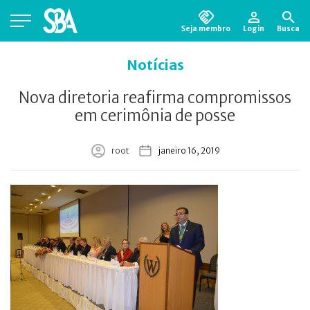
Seja membro
Login
Busca
Está em busca de algum documento?
Clique
Notícias
aqui
para encontrá-lo.
Nova diretoria reafirma compromissos
em cerimônia de posse
root
janeiro 16, 2019