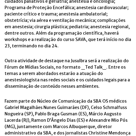
cuidados paliativos e geriatria; anestesia e oncologia;
Programa de Proteção Encefálica; anestesia cardiovascular;
paciente crítico e trauma; anestesia ambulatorial;
obstetrícia; via aérea e ventilação mecânica; complicações
em anestesia; cirurgia plástica; pediatria; anestesia regional,
dentre outros. Além da programação científica, haverá
workshops e a realização do curso SAVA, que terá início no dia
23, terminando no dia 24.
Outra atividade de destaque na Jusulbra será a realização do
Fórum de Mídias Sociais, no formato _Ted Talk_. Entre os
temas a serem abordados estarão a atuação do
anestesiologista nas redes sociais e os cuidados legais para a
disseminação de conteúdo nesses ambientes.
Fazem parte do Núcleo de Comunicação da SBA OS médicos
Gabriel Magalhães Nunes Guimarães (DF), Celso Schmalfuss
Nogueira (SP), Pablo Braga Gusman (ES), Márcio Augusto
Lacerda (RJ), Ramon D’Ângelo Dias (ES) e Alexandre Mio Pós
(MG), juntamente com Marcos Albuquerque, diretor
administrativo da SBA, e dos jornalistas Christine Mendonça