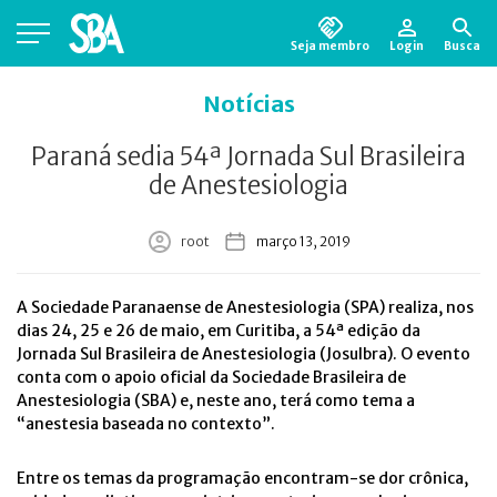
Seja membro
Login
Busca
Está em busca de algum documento?
Clique
Notícias
aqui
para encontrá-lo.
Paraná sedia 54ª Jornada Sul Brasileira
de Anestesiologia
root
março 13, 2019
A Sociedade Paranaense de Anestesiologia (SPA) realiza, nos
dias 24, 25 e 26 de maio, em Curitiba, a 54ª edição da
Jornada Sul Brasileira de Anestesiologia (Josulbra). O evento
conta com o apoio oficial da Sociedade Brasileira de
Anestesiologia (SBA) e, neste ano, terá como tema a
“anestesia baseada no contexto”.
Entre os temas da programação encontram-se dor crônica,