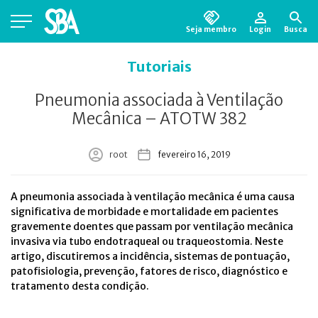
Seja membro
Login
Busca
Está em busca de algum documento?
Clique
Tutoriais
aqui
para encontrá-lo.
Pneumonia associada à Ventilação
Mecânica – ATOTW 382
root
fevereiro 16, 2019
A pneumonia associada à ventilação mecânica é uma causa
significativa de morbidade e mortalidade em pacientes
gravemente doentes que passam por ventilação mecânica
invasiva via tubo endotraqueal ou traqueostomia. Neste
artigo, discutiremos a incidência, sistemas de pontuação,
patofisiologia, prevenção, fatores de risco, diagnóstico e
tratamento desta condição.