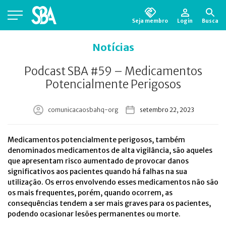
Seja membro
Login
Busca
Está em busca de algum documento?
Clique
Notícias
aqui
para encontrá-lo.
Podcast SBA #59 – Medicamentos
Potencialmente Perigosos
comunicacaosbahq-org
setembro 22, 2023
Medicamentos potencialmente perigosos, também
denominados medicamentos de alta vigilância, são aqueles
que apresentam risco aumentado de provocar danos
significativos aos pacientes quando há falhas na sua
utilização. Os erros envolvendo esses medicamentos não são
os mais frequentes, porém, quando ocorrem, as
consequências tendem a ser mais graves para os pacientes,
podendo ocasionar lesões permanentes ou morte.