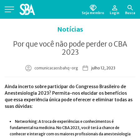
Seja membro
Login
Busca
Está em busca de algum documento?
Clique
Notícias
aqui
para encontrá-lo.
Por que você não pode perder o CBA
2023
comunicacaosbahq-org
julho 12, 2023
Ainda incerto sobre participar do Congresso Brasileiro de
Anestesiologia 2023? Permita-nos elucidar os benefícios
que essa experiência única pode oferecer e eliminar todas as
suas dúvidas:
Networking: A troca de experiências e conhecimentos é
fundamental na medicina. No CBA 2023, você terá a chance de
conhecer e interagir com os maiores profissionais da anestesiologia