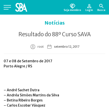
Seja membro
Login
Busca
Está em busca de algum documento?
Clique
Notícias
aqui
para encontrá-lo.
Resultado do 88º Curso SAVA
root
setembro 12, 2017
07 e 08 de Setembro de 2017
Porto Alegre / RS
– André Sachet Dutra
– Andréa Simões Martins da Silva
– Betina Ribeiro Borges
– Carlos Escobar Vásquez