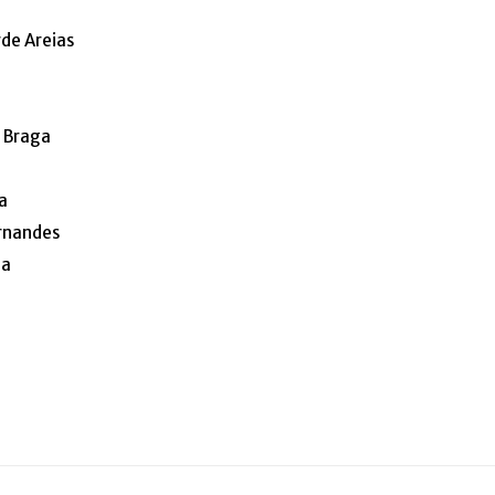
de Areias
. Braga
a
rnandes
da