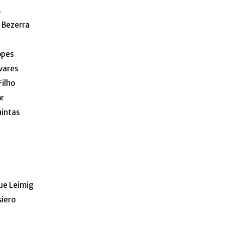
s
 Bezerra
opes
vares
Filho
or
intas
ue Leimig
siero