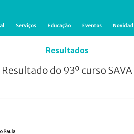
al
Serviços
Educação
Eventos
Novidad
Está em busca de algum documento?
Clique aqui
para encontrá-lo.
Resultados
Resultado do 93º curso SAVA
o Paula