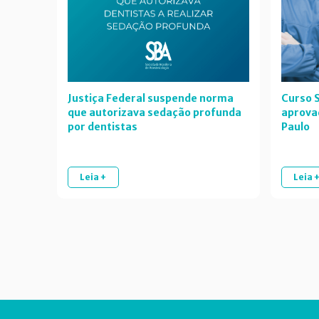
Justiça Federal suspende norma
Curso S
que autorizava sedação profunda
aprova
por dentistas
Paulo
Leia +
Leia 