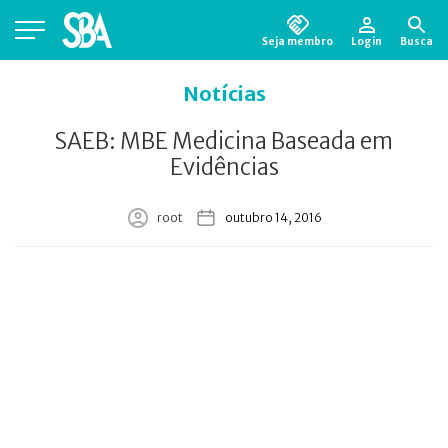
Seja membro
Login
Busca
Está em busca de algum documento?
Clique
Notícias
aqui
para encontrá-lo.
SAEB: MBE Medicina Baseada em
Evidências
root
outubro 14, 2016