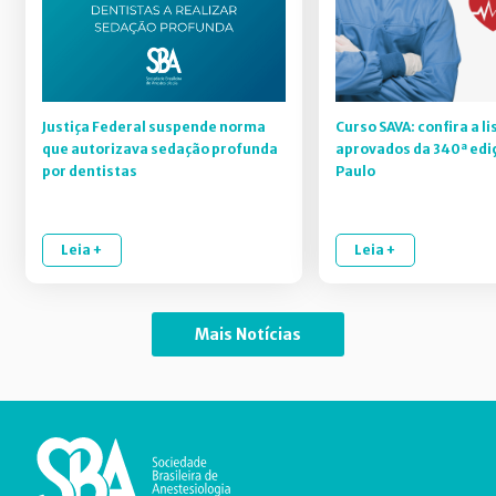
Justiça Federal suspende norma
Curso SAVA: confira a li
que autorizava sedação profunda
aprovados da 340ª edi
por dentistas
Paulo
Leia +
Leia +
Mais Notícias