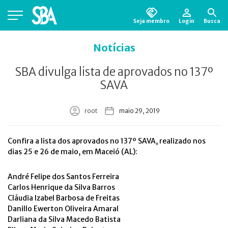
Seja membro
Login
Busca
Está em busca de algum documento?
Clique
Notícias
aqui
para encontrá-lo.
SBA divulga lista de aprovados no 137º
SAVA
root
maio 29, 2019
Confira a lista dos aprovados no 137º SAVA, realizado nos
dias 25 e 26 de maio, em Maceió (AL):
André Felipe dos Santos Ferreira
Carlos Henrique da Silva Barros
Cláudia Izabel Barbosa de Freitas
Danillo Ewerton Oliveira Amaral
Darliana da Silva Macedo Batista