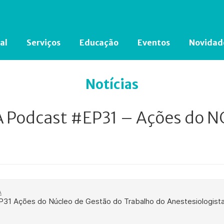
al
Serviços
Educação
Eventos
Novidad
Está em busca de algum documento?
Clique aqui
para encontrá-lo.
Notícias
 Podcast #EP31 – Ações do 