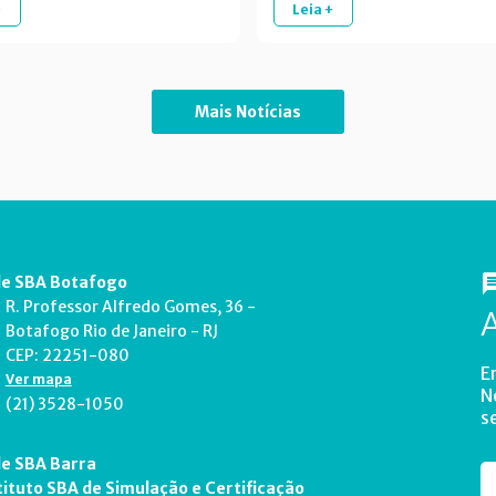
+
Leia +
Mais Notícias
e SBA Botafogo
R. Professor Alfredo Gomes, 36 -
Botafogo Rio de Janeiro - RJ
CEP: 22251-080
E
Ver mapa
N
(21) 3528-1050
s
e SBA Barra
tituto SBA de Simulação e Certificação