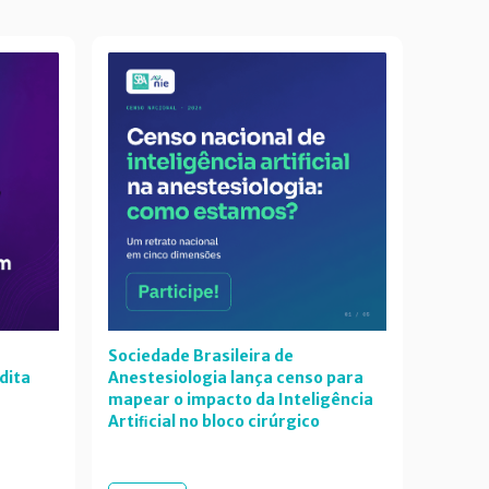
Sociedade Brasileira de
dita
Anestesiologia lança censo para
mapear o impacto da Inteligência
Artiﬁcial no bloco cirúrgico