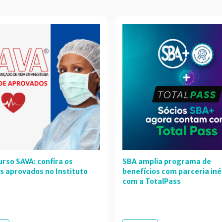
rso SAVA: confira os
SBA amplia programa de
s aprovados no Instituto
benefícios com parceria iné
com a TotalPass