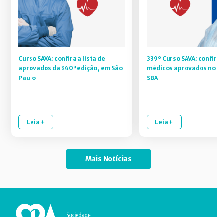
Curso SAVA: confira a lista de
339º Curso SAVA: confir
aprovados da 340ª edição, em São
médicos aprovados no 
Paulo
SBA
Leia +
Leia +
Mais Notícias