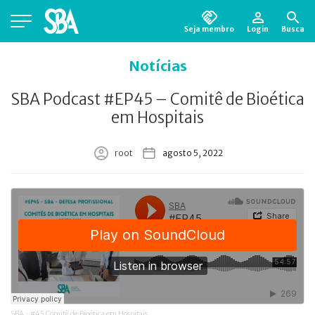
Seja membro
Login
Busca
Está em busca de algum documento?
Clique
Notícias
aqui
para encontrá-lo.
SBA Podcast #EP45 – Comitê de Bioética
em Hospitais
root
agosto 5, 2022
SBA
#45 Comitê de Bioética em Hospitais
·