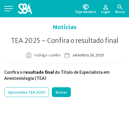
Seja membro
Login
Busca
Está em busca de algum documento?
Clique
Notícias
aqui
para encontrá-lo.
TEA 2025 – Confira o resultado final
rodrigo-coelho
setembro 26, 2025
Confira o
resultado final
do Título de Especialista em
Anestesiologia (TEA)
Aprovados TEA 2025
Baixar