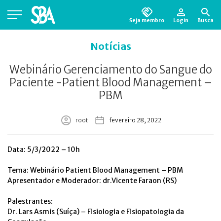
Seja membro
Login
Busca
Está em busca de algum documento?
Clique
Notícias
aqui
para encontrá-lo.
Webinário Gerenciamento do Sangue do
Paciente -Patient Blood Management –
PBM
root
fevereiro 28, 2022
Data: 5/3/2022 – 10h
Tema: Webinário Patient Blood Management – PBM
Apresentador e Moderador: dr.Vicente Faraon (RS)
Palestrantes:
Dr. Lars Asmis (Suíça) – Fisiologia e Fisiopatologia da