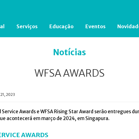
al
Serviços
Educação
Eventos
Novidad
Está em busca de algum documento?
Clique aqui
para encontrá-lo.
Notícias
WFSA AWARDS
 21, 2023
 Service Awards e WFSA Rising Star Award serão entregues dur
que acontecerá em março de 2024, em Singapura.
ERVICE AWARDS