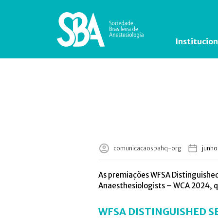
Institucion
comunicacaosbahq-org
junho
As premiações WFSA Distinguished
Anaesthesiologists – WCA 2024, 
WFSA DISTINGUISHED S