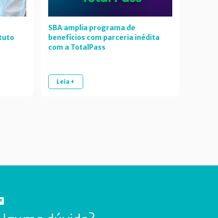
SBA amplia programa de
tuto
benefícios com parceria inédita
com a TotalPass
Leia +