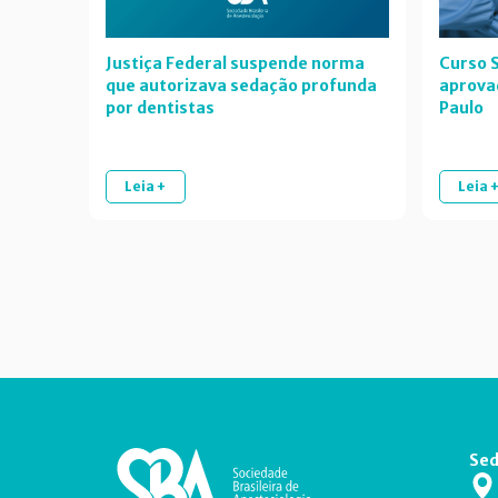
Justiça Federal suspende norma
Curso S
que autorizava sedação profunda
aprova
por dentistas
Paulo
Leia +
Leia 
Sed