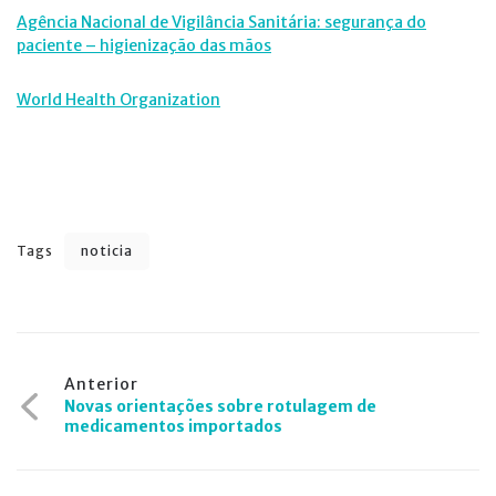
Agência Nacional de Vigilância Sanitária: segurança do
paciente – higienização das mãos
World Health Organization
Tags
noticia
Navegação
Anterior
Novas orientações sobre rotulagem de
de
medicamentos importados
Post