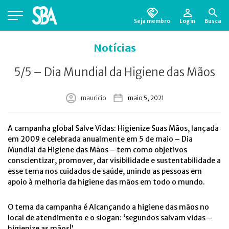
Seja membro
Login
Busca
Está em busca de algum documento?
Clique
Notícias
aqui
para encontrá-lo.
5/5 – Dia Mundial da Higiene das Mãos
mauricio
maio 5, 2021
A campanha global Salve Vidas: Higienize Suas Mãos, lançada
em 2009 e celebrada anualmente em 5 de maio – Dia
Mundial da Higiene das Mãos – tem como objetivos
conscientizar, promover, dar visibilidade e sustentabilidade a
esse tema nos cuidados de saúde, unindo as pessoas em
apoio à melhoria da higiene das mãos em todo o mundo.
O tema da campanha é Alcançando a higiene das mãos no
local de atendimento e o slogan: ‘segundos salvam vidas –
higienize as mãos!’