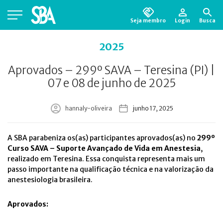
Seja membro
Login
Busca
Está em busca de algum documento?
Clique
2025
aqui
para encontrá-lo.
Aprovados – 299º SAVA – Teresina (PI) |
07 e 08 de junho de 2025
hannaly-oliveira
junho 17, 2025
A SBA parabeniza os(as) participantes aprovados(as) no
299º
Curso SAVA – Suporte Avançado de Vida em Anestesia
,
realizado em Teresina. Essa conquista representa mais um
passo importante na qualificação técnica e na valorização da
anestesiologia brasileira.
Aprovados: