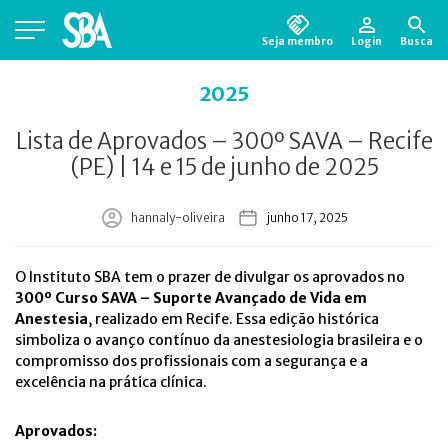
Seja membro
Login
Busca
Está em busca de algum documento?
Clique
2025
aqui
para encontrá-lo.
Lista de Aprovados – 300º SAVA – Recife
(PE) | 14 e 15 de junho de 2025
hannaly-oliveira
junho 17, 2025
O Instituto SBA tem o prazer de divulgar os aprovados no
300º Curso SAVA – Suporte Avançado de Vida em
Anestesia
, realizado em Recife. Essa edição histórica
simboliza o avanço contínuo da anestesiologia brasileira e o
compromisso dos profissionais com a segurança e a
excelência na prática clínica.
Aprovados: