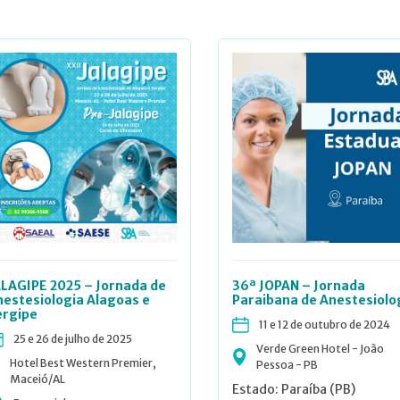
ALAGIPE 2025 – Jornada de
36ª JOPAN – Jornada
nestesiologia Alagoas e
Paraibana de Anestesiolo
ergipe
11 e 12 de outubro de 2024
25 e 26 de julho de 2025
Verde Green Hotel - João
Hotel Best Western Premier,
Pessoa - PB
Maceió/AL
Estado: Paraíba (PB)