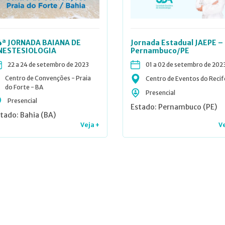
4ª JORNADA BAIANA DE
Jornada Estadual JAEPE –
NESTESIOLOGIA
Pernambuco/PE
22 a 24 de setembro de 2023
01 a 02 de setembro de 202
Centro de Convenções - Praia
Centro de Eventos do Recif
do Forte - BA
Presencial
Presencial
Estado: Pernambuco (PE)
tado: Bahia (BA)
Veja +
Ve
vegação