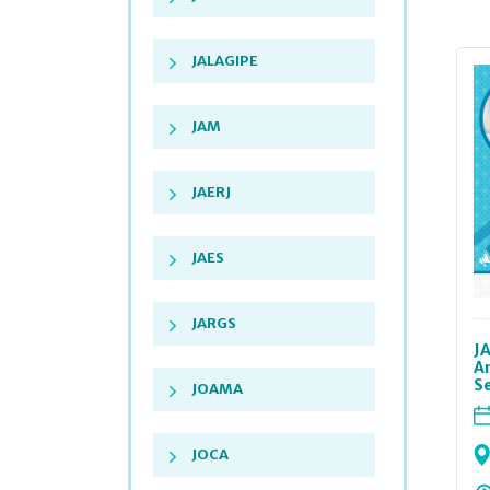
JALAGIPE
JAM
JAERJ
JAES
JARGS
J
A
S
JOAMA
JOCA