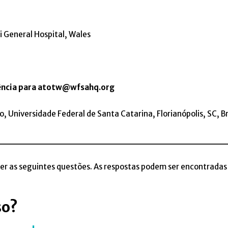
i General Hospital, Wales
ência para atotw@wfsahq.org
, Universidade Federal de Santa Catarina, Florianópolis, SC, Br
___________________________________
er as seguintes questões. As respostas podem ser encontradas 
so?