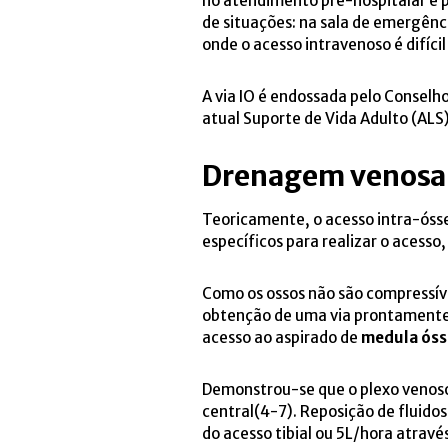
no atendimento pré-hospitalar e p
de situações: na sala de emergên
onde o acesso intravenoso é difíci
A via IO é endossada pelo Conselho
atual Suporte de Vida Adulto (ALS)
Drenagem venosa 
Teoricamente, o acesso intra-ósse
específicos para realizar o acesso,
Como os ossos não são compressíve
obtenção de uma via prontamente 
acesso ao aspirado de
medula óss
Demonstrou-se que o plexo venoso
central(4-7). Reposição de fluido
do acesso tibial ou 5L/hora atravé