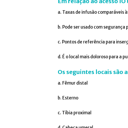
Em relação ao acesso IO
a. Taxas de infusão comparáveis à
b. Pode ser usado com segurança 
c. Pontos de referência para inse
d. É o local mais doloroso para a p
Os seguintes locais são 
a. Fêmur distal
b. Esterno
c. Tíbia proximal
d. Cabeça umeral