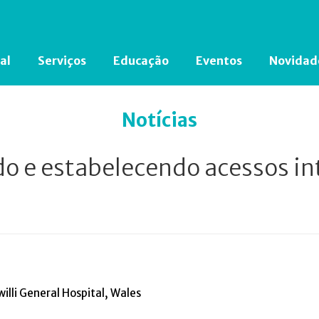
al
Serviços
Educação
Eventos
Novidad
Está em busca de algum documento?
Clique aqui
para encontrá-lo.
Notícias
o e estabelecendo acessos in
illi General Hospital, Wales