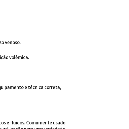
sso venoso.
ição volêmica.
equipamento e técnica correta,
tos e fluidos. Comumente usado