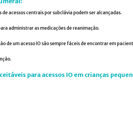
 umeral:
s de acessos centrais por subclávia podem ser alcançadas.
para administrar as medicações de reanimação.
rção de um acesso IO são sempre fáceis de encontrar em pacien
unção.
aceitáveis para acessos IO em crianças pequen