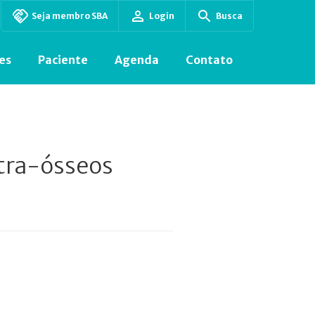
Seja membro SBA
Login
Busca
es
Paciente
Agenda
Contato
tra-ósseos