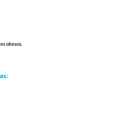
tes obesos.
as: