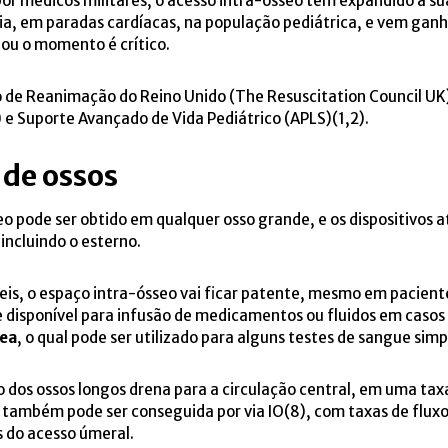
or médicos militares, o acesso intra-ósseo tem expandido a su
cia, em paradas cardíacas, na população pediátrica, e vem ga
l ou o momento é crítico.
 de Reanimação do Reino Unido (The Resuscitation Council UK) e
 e Suporte Avançado de Vida Pediátrico (APLS)(1,2).
de ossos
o pode ser obtido em qualquer osso grande, e os dispositivos 
 incluindo o esterno.
is, o espaço intra-ósseo vai ficar patente, mesmo em paciente
disponível para infusão de medicamentos ou fluidos em casos
ea
, o qual pode ser utilizado para alguns testes de sangue simp
 dos ossos longos drena para a circulação central, em uma ta
s também pode ser conseguida por via IO(8), com taxas de fluxo
s do acesso úmeral.