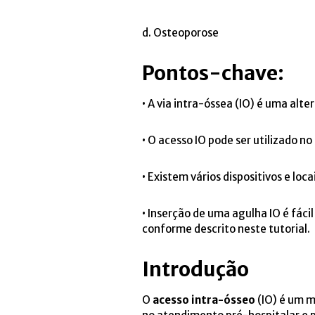
d. Osteoporose
Pontos-chave:
• A via intra-óssea (IO) é uma alt
• O acesso IO pode ser utilizado 
• Existem vários dispositivos e lo
• Inserção de uma agulha IO é fác
conforme descrito neste tutorial.
Introdução
O
acesso intra-ósseo
(IO) é um m