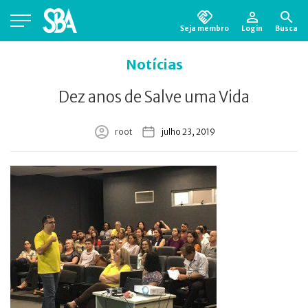
Seja membro
Login
Busca
Está em busca de algum documento?
Clique
Notícias
aqui
para encontrá-lo.
Dez anos de Salve uma Vida
root
julho 23, 2019