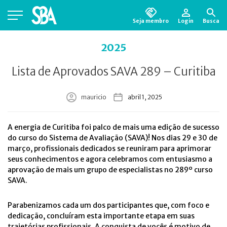
Seja membro
Login
Busca
Está em busca de algum documento?
Clique
2025
aqui
para encontrá-lo.
Lista de Aprovados SAVA 289 – Curitiba
mauricio
abril 1, 2025
A energia de Curitiba foi palco de mais uma edição de sucesso
do curso do Sistema de Avaliação (SAVA)! Nos dias 29 e 30 de
março, profissionais dedicados se reuniram para aprimorar
seus conhecimentos e agora celebramos com entusiasmo a
aprovação de mais um grupo de especialistas no 289º curso
SAVA.
Parabenizamos cada um dos participantes que, com foco e
dedicação, concluíram esta importante etapa em suas
trajetórias profissionais. A conquista de vocês é motivo de