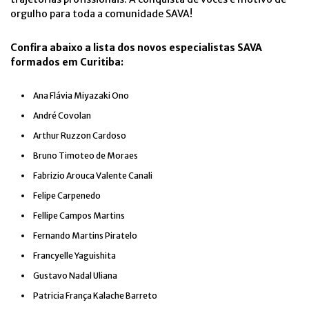
orgulho para toda a comunidade SAVA!
Confira abaixo a lista dos novos especialistas SAVA
formados em Curitiba:
Ana Flávia Miyazaki Ono
André Covolan
Arthur Ruzzon Cardoso
Bruno Timoteo de Moraes
Fabrizio Arouca Valente Canali
Felipe Carpenedo
Fellipe Campos Martins
Fernando Martins Piratelo
Francyelle Yaguishita
Gustavo Nadal Uliana
Patricia França Kalache Barreto