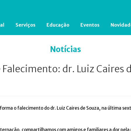
al
Serviços
Educação
Eventos
Novidad
Está em busca de algum documento?
Clique aqui
para encontrá-lo.
Notícias
 Falecimento: dr. Luiz Caires 
forma o falecimento do dr. Luiz Caires de Souza, na última sex
ternação, compartilhamos com amigos e familiares a dor pela 