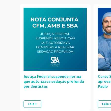
Justiça Federal suspende norma
Curso S
que autorizava sedação profunda
aprova
por dentistas
Paulo
Leia +
Leia 