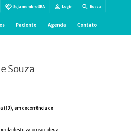
Seja membro SBA
Login
Busca
es
Paciente
Agenda
Contato
de Souza
ta (13), em decorrência de
perda deste valoroso colega.