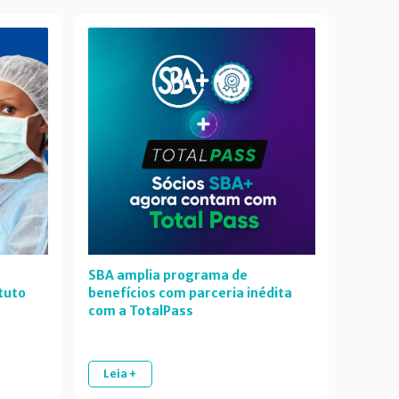
SBA amplia programa de
tuto
benefícios com parceria inédita
com a TotalPass
Leia +