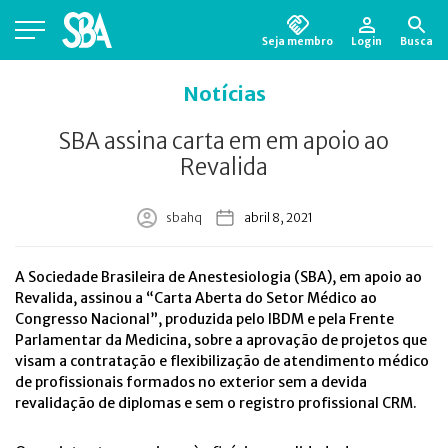
Seja membro
Login
Busca
Está em busca de algum documento?
Clique
Notícias
aqui
para encontrá-lo.
SBA assina carta em em apoio ao
Revalida
sbahq
abril 8, 2021
A Sociedade Brasileira de Anestesiologia (SBA), em apoio ao
Revalida, assinou a “Carta Aberta do Setor Médico ao
Congresso Nacional”, produzida pelo IBDM e pela Frente
Parlamentar da Medicina, sobre a aprovação de projetos que
visam a contratação e flexibilização de atendimento médico
de profissionais formados no exterior sem a devida
revalidação de diplomas e sem o registro profissional CRM.