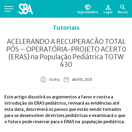
Seja membro
Login
Busca
Está em busca de algum documento?
Clique
Tutoriais
aqui
para encontrá-lo.
ACELERANDO A RECUPERACÃO TOTAL
PÓS – OPERATÓRIA-PROJETO ACERT0
(ERAS) na População Pediátrica TOTW
430
sbahq
abril 8, 2021
Este artigo discutirá os argumentos a favor e contra a
introdução do ERAS pediátrico, revisará as evidências até
esta data, descreverá os passos que estão sendo tomados
para se desenvolver diretrizes pediátricas e examinará o que
o futuro pode reservar para o ERAS na população pediátrica.