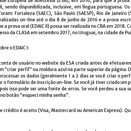
de Europeia de Anestesia (ESA), em 2016, para que a prova e
sil, sendo disponibilizada, inclusive, em língua portuguesa. O
foram: Fortaleza (SAEC), São Paulo (SAESP), Rio de Janeiro (S
alizadas on-line até o dia 8 de junho de 2016 e a prova escr
e a prova oral (EDAIC II) possa ser realizada no CBA em 2018. 
gresso da CLASA em setembro 2017, no Uruguai, na cidade de Pun
bre o EDAIC I:
onta de usuário no website da ESA criada antes de efetuarem
em “criar perfil” na moldura azul na parte superior da página. 
processar os dados (geralmente 1 a 2 dias se você criar o per
 o formulário de inscrição on-line. Se você já tiver criado um pe
 pois isso pode ser uma fonte de erros. Se você perdeu a sua 
 no botão “esqueci minha senha”.
 crédito é aceito (Visa, Mastercard ou American Express). 