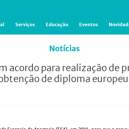
al
Serviços
Educação
Eventos
Novidad
Está em busca de algum documento?
Clique aqui
para encontrá-lo.
Notícias
m acordo para realização de pr
obtenção de diploma europeu