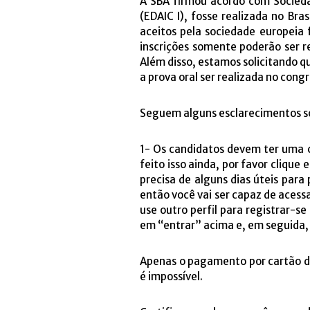
A SBA firmou acordo com Socieda
(EDAIC I), fosse realizada no Bra
aceitos pela sociedade europeia 
inscrições somente poderão ser re
Além disso, estamos solicitando qu
a prova oral ser realizada no con
Seguem alguns esclarecimentos so
1- Os candidatos devem ter uma c
feito isso ainda, por favor clique 
precisa de alguns dias úteis para 
então você vai ser capaz de acessar
use outro perfil para registrar-se
em “entrar” acima e, em seguida,
Apenas o pagamento por cartão de
é impossível.