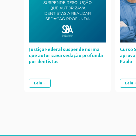
Justiça Federal suspende norma
Curso S
que autorizava sedação profunda
aprova
por dentistas
Paulo
Leia +
Leia 