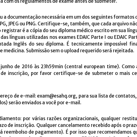
da com os regulamentos de exame antes de submeter.
u a documentação necessária em um dos seguintes formatos de 
, JPG, JPEG ou PNG. Certifique-se, também, que cada arquivo 
 registrar é a cópia do seu diploma médico escrito em sua líng
das línguas utilizadas nos exames EDAIC Parte I ou EDAIC Part
ada Inglês do seu diploma. É tecnicamente impossível final
de medicina. Submissão sem o upload requerido será rejeitada.
e junho de 2016 às 23h59min (central european time). Como 
de inscrição, por favor certifique-se de submeter o mais ce
dereço de e-mail: exam@esahq.org, para sua lista de contatos,
os) serão enviados a você por e-mail.
iamento: por várias razões organizacionais, qualquer resti
razo de inscrição. Qualquer cancelamento recebido após o praz
rá reembolso de pagamento). É por isso que recomendamos q