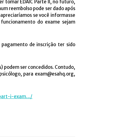
er tomar EDAIC Parte II, no futuro,
nenhum reembolso pode ser dado após
s apreciaríamos se você informasse
om funcionamento do exame sejam
pagamento de inscrição ter sido
es) podem ser concedidos. Contudo,
 psicólogo, para exam@esahq.org,
-part-i-exam…/