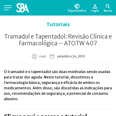
Seja membro
Login
Busca
Está em busca de algum documento?
Clique
Tutoriais
aqui
para encontrá-lo.
Tramadol e Tapentadol: Revisão Clínica e
Farmacológica – ATOTW 407
root
setembro 24, 2019
O tramadol e o tapentadol são duas moléculas sendo usadas
para tratar dor aguda. Neste tutorial, discutimos a
farmacologia básica, segurança e eficácia de ambos os
medicamentos. Além disso, são discutidas as indicações para
uso, recomendações de segurança, e potencial de consumo
abusivo.