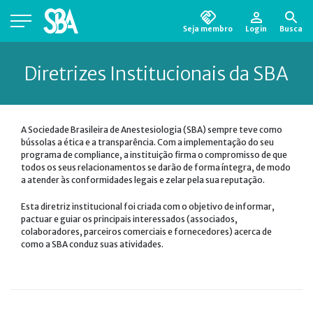
Seja membro
Login
Busca
Está em busca de algum documento?
Clique
Diretrizes Institucionais da SBA
aqui
para encontrá-lo.
A Sociedade Brasileira de Anestesiologia (SBA) sempre teve como
bússolas a ética e a transparência. Com a implementação do seu
programa de compliance, a instituição firma o compromisso de que
todos os seus relacionamentos se darão de forma íntegra, de modo
a atender às conformidades legais e zelar pela sua reputação.
Esta diretriz institucional foi criada com o objetivo de informar,
pactuar e guiar os principais interessados (associados,
colaboradores, parceiros comerciais e fornecedores) acerca de
como a SBA conduz suas atividades.