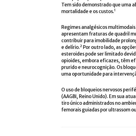
Tem sido demonstrado que uma abo
1
mortalidade e os custos.
Regimes analgésicos multimodais 
apresentam fraturas de quadril m
contribuir para imobilidade prolo
2
e delírio.
Por outro lado, as opçõe
esteroides pode ser limitado devi
opioides, embora eficazes, têm ef
prurido e neurocognição. Os bloqu
uma oportunidade para intervenção
O uso de bloqueios nervosos perif
(AAGBI, Reino Unido). Em sua atua
tiro único administrados no ambi
femorais guiadas por ultrassom ou