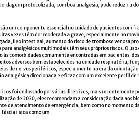
rdagem protocolizada, com boa analgesia, pode reduzir a dor
são um componente essencial no cuidado de pacientes com frat
uitas vezes têm dor moderada a grave, especialmente no movi
ngada, íleo intestinal, aumento do risco de trombose venosa pr
s para analgésicos multimodais têm seus próprios riscos. O uso
do às comorbidades comumente encontradas em pacientes idosos
eitos adversos bem estabelecidos na unidade respiratória, fun
eios de nervos periféricos, especialmente na era da orientaçã
 analgésica direcionada e eficaz com um excelente perfil de b
éricos foi endossado por várias diretrizes, mais recentemente 
lização de 2020, eles recomendam a consideração dada aos blo
ente de atendimento de emergência, bem como no momento da 
 fáscia iliaca como um