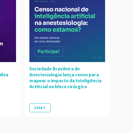
Sociedade Brasileira de
dita
Anestesiologia lança censo para
mapear o impacto da Inteligência
Artiﬁcial no bloco cirúrgico
Leia +