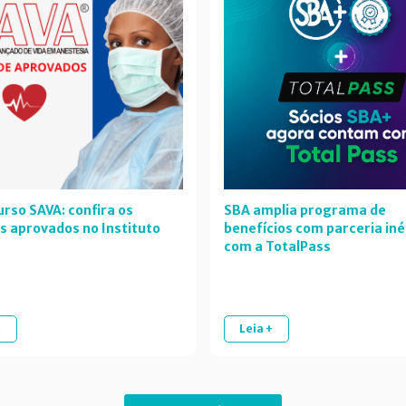
rso SAVA: confira os
SBA amplia programa de
s aprovados no Instituto
benefícios com parceria iné
com a TotalPass
+
Leia +