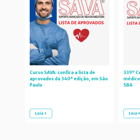
Curso SAVA: confira a lista de
339º Cu
aprovados da 340ª edição, em São
médico
Paulo
SBA
Leia +
Leia 