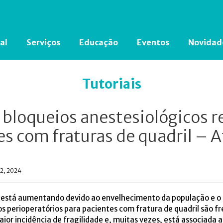
al
Serviços
Educação
Eventos
Novidad
Está em busca de algum documento?
Clique aqui
para encontrá-lo.
Tutoriais
 bloqueios anestesiológicos r
es com fraturas de quadril – 
12, 2024
il está aumentando devido ao envelhecimento da população e o
dos perioperatórios para pacientes com fratura de quadril são 
or incidência de fragilidade e, muitas vezes, está associada 