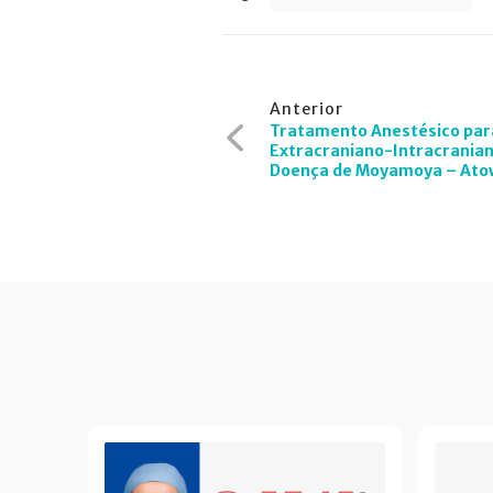
Navegação
Anterior
de
Tratamento Anestésico para
Extracraniano-Intracrania
Post
Doença de Moyamoya – At