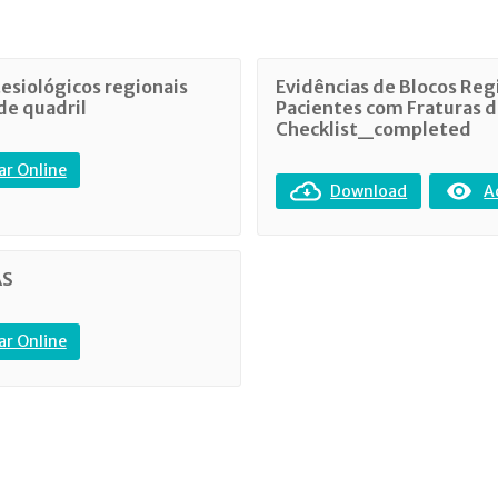
esiológicos regionais
Evidências de Blocos Reg
de quadril
Pacientes com Fraturas d
Checklist_completed
ar Online
Download
A
AS
ar Online