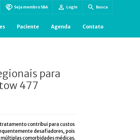
Seja membro SBA
Login
Busca
es
Paciente
Agenda
Contato
egionais para
Atow 477
 tratamento contribui para custos
frequentemente desafiadores, pois
a múltiplas comorbidades médicas.